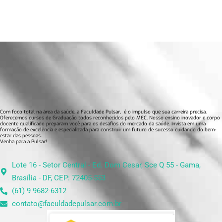
Com foco total na área da saúde, a Faculdade Pulsar, é o impulso que sua carreira precisa.
Oferecemos cursos de Graduação todos reconhecidos pelo MEC. Nosso ensino inovador e corpo
docente qualificado preparam você para os desafios do mercado da saúde. Invista em uma
formação de excelência e especializada para construir um futuro de sucesso cuidando do bem-
estar das pessoas.
Venha para a Pulsar!
Lote 16 - Setor Central - Ed. Dom Cesar, Sce Q 55 - Gama,
Brasília - DF, CEP: 72405-553
(61) 9 9682-6312
contato@faculdadepulsar.com.br